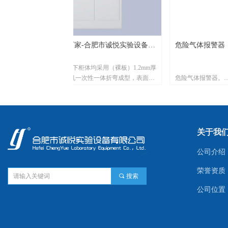
家-合肥市诚悦实验
厂家-合肥市诚悦实验设备有
危险气体报警器
制造商
制造商
用（裸板）1.2mm厚
柜体均采用（裸板）1.2mm厚
成型，表面经环氧树脂
机一次性一体折弯成型，表面经
危险气体报警器。
喷涂及高温固化。
请依据气体种类选择恰当的报警器，详情咨询：0551
的防腐蚀、化学抗性。
具有良好的防腐蚀、化学抗性。
抗倍特板具有良好的防
4mm厚实芯抗倍特板具有良好
导流板固定件使用PP优
三段式结构，导流板固定件使用
关于我
表面经环氧树脂粉末静
金型材，表面经环氧树脂粉末静
4mm钢化玻璃，门开
框内嵌入4mm钢化玻璃，门开
公司介绍
动装置采用同步轴轮皮带
门上下滑动装置采用同步轴轮皮带
抗腐蚀的聚氯乙稀材质
向装置由抗腐蚀的聚氯乙稀材质
荣誉资质
끠
搜索
公司位置
mm厚）耐酸碱，耐冲
12.7mm厚）耐酸碱，耐冲
准。
藏布置和抗腐蚀，没有
置都需隐藏布置和抗腐蚀，没有
的不锈钢部件与非金属
化学腐蚀的不锈钢部件与非金属