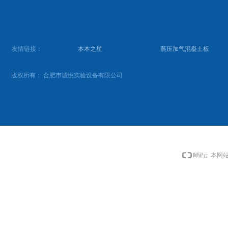
出风口直径250mm圆
体成型，出风口直径250mm圆
友情链接：
本本之星
蒸压加气混凝土板
版权所有：
合肥市诚悦实验设备有限公司
本网站