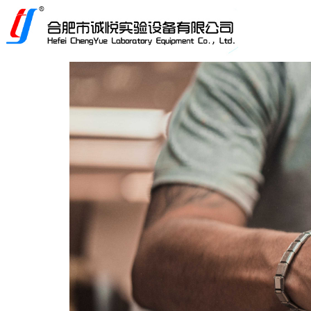
Control Render Error!ControlType:productSlideBind,Styl