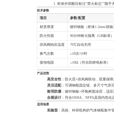
柜体外部醒目标注“禁火标志”“随手
技术参数
项目
参数/配置
材质厚度
镀锌钢板（柜体1.2mm/踏板2
防火性能
90分钟耐火隔离（GB标准）
排风阀响应温度
70℃自动关闭
换气次数
≥10次/小时
接地电阻
≤10Ω（符合防静电标准）
产品优势
高安全性
：防火层+排风阀联动，双重保障
灵活适配
：可调钢瓶固定链、多尺寸气管
耐用防腐
：镀锌钢板+环氧树脂涂层，适应
合规设计
：符合OSHA、NFPA及国内危
适用场景
实验室
：高校、科研机构的气体钢瓶集中