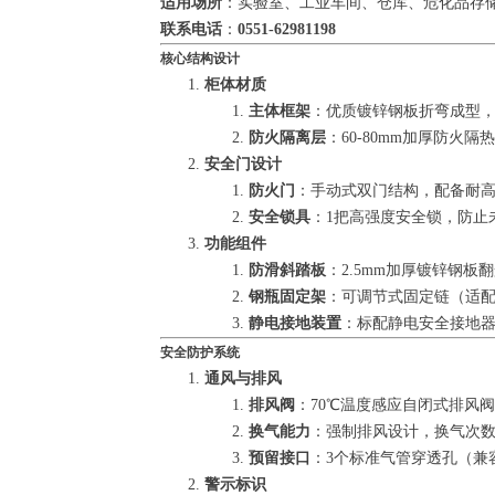
适用场所
：实验室、工业车间、仓库、危化品存
联系电话
：
0551-62981198
核心结构设计
柜体材质
主体框架
：优质镀锌钢板折弯成型，
防火隔离层
：60-80mm加厚防火
安全门设计
防火门
：手动式双门结构，配备耐
安全锁具
：1把高强度安全锁，防止
功能组件
防滑斜踏板
：2.5mm加厚镀锌钢
钢瓶固定架
：可调节式固定链（适配1
静电接地装置
：标配静电安全接地
安全防护系统
通风与排风
排风阀
：70℃温度感应自闭式排风阀
换气能力
：强制排风设计，换气次数
预留接口
：3个标准气管穿透孔（兼容
警示标识