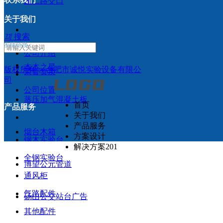
蓬二路交口
关于我们
끠
搜索
友情链接：
公司介绍
本本之星
版权所有：
合肥市诚悦实验设备有限公
荣誉资质
司
公司位置
蒸压加气混凝土板
首页
产品服务
关于我们
产品服务
烟台木箱
方案设计
钢木实验台
解决方案201
全钢实验台
博望公元管道
通风柜
气路配件
砀山公交站台广告
其他配件