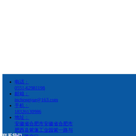
电话：
0551-62981198
邮箱：
inchengyue@163.com
手机：
危险气体报警器。
18326130986
请依据气体种类选择恰当的报警器，详情咨询：0551-62981198
地址：
安徽省合肥市安徽省合肥市
肥西县紫蓬工业园紫一路与
联系我们