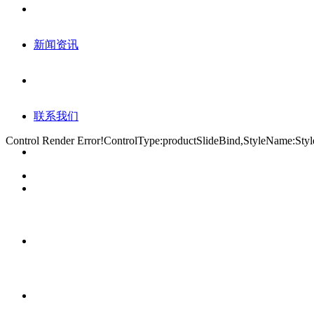
新闻资讯
联系我们
Control Render Error!ControlType:productSlideBind,StyleNa
ARTICLES
产 品 详 情