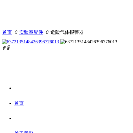
首页
ꄲ
实验室配件
ꄲ
危险气体报警器
ꁆ
ꁇ
首页