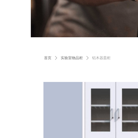
首页
ꄲ
实验室物品柜
ꄲ
铝木器皿柜