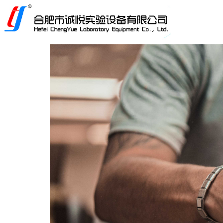
Control Render Error!ControlType:productSlideBind,Styl