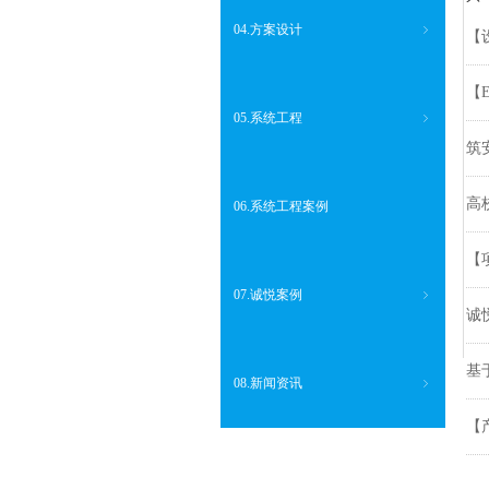
04.方案设计
ꁇ
【
【
05.系统工程
ꁇ
筑
高
06.系统工程案例
【
07.诚悦案例
ꁇ
诚
基
08.新闻资讯
ꁇ
【
【