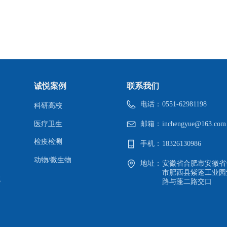
QQ客服
22-11-21
诚悦案例
联系我们
电话：
0551-62981198
科研高校
医疗卫生
邮箱：
inchengyue@163.com
检疫检测
手机：
18326130986
动物/微生物
地址：
安徽省合肥市安徽省
市肥西县紫蓬工业园
统
路与蓬二路交口