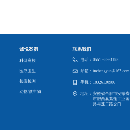
QQ客服
诚悦案例
联系我们
电话：
0551-62981198
科研高校
医疗卫生
邮箱：
inchengyue@163.com
检疫检测
手机：
18326130986
动物/微生物
地址：
安徽省合肥市安徽省
市肥西县紫蓬工业园
统
路与蓬二路交口