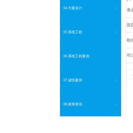
04.方案设计
ꁇ
食
医
05.系统工程
ꁇ
检
司
06.系统工程案例
07.诚悦案例
ꁇ
08.新闻资讯
ꁇ